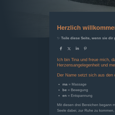
Herzlich willkomme
✨
Teile diese Seite, wenn sie di
T
T
T
P
e
e
e
i
i
i
i
n
Ich bin Tina und freue mich, 
l
l
l
i
e
e
e
t
Herzensangelegenheit und mei
n
n
n
Der Name setzt sich aus den 
ma
= Massage
be
= Bewegung
en
= Entspannung
Mit diesen drei Bereichen begann m
Seele dabei, zur Ruhe zu kommen, 