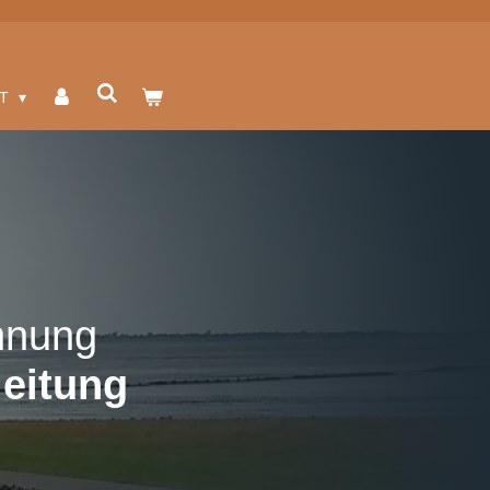
KT
nnung
eitung