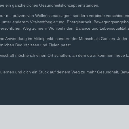
Idee ein ganzheitliches Gesundheitskonzept entstanden.
nur mit präventiven Wellnessmassagen, sondern verbinde verschiedene
unter anderem Vitalstoffbegleitung, Energiearbeit, Bewegungsangebo
persönlichen Weg zu mehr Wohlbefinden, Balance und Lebensqualität z
zelne Anwendung im Mittelpunkt, sondern der Mensch als Ganzes. Jeder M
önlichen Bedürfnissen und Zielen passt.
denschaft möchte ich einen Ort schaffen, an dem du ankommen, neue En
nzulernen und dich ein Stück auf deinem Weg zu mehr Gesundheit, Bew