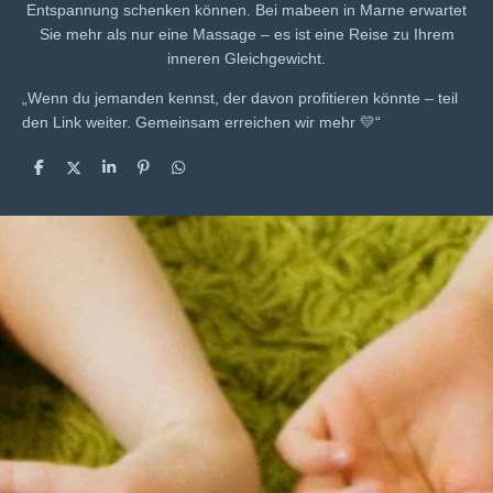
Entspannung schenken können. Bei mabeen in Marne erwartet
Sie mehr als nur eine Massage – es ist eine Reise zu Ihrem
inneren Gleichgewicht.
„Wenn du jemanden kennst, der davon profitieren könnte – teil
den Link weiter. Gemeinsam erreichen wir mehr 💛“
T
T
T
P
T
e
e
e
i
e
i
i
i
n
i
l
l
l
i
l
e
e
e
t
e
n
n
n
n