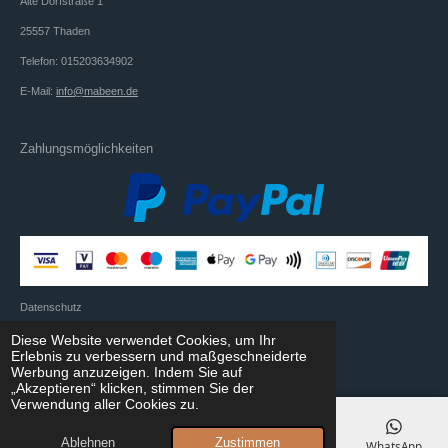
Alte Dorfstraße 1
25557 Thaden
Telefon: 015203634902
E-Mail:
info@mabeen.de
Zahlungsmöglichkeiten
Datenschutz
© 2021 - 2026 mabeen
Diese Website verwendet Cookies, um Ihr
Erlebnis zu verbessern und maßgeschneiderte
Mit Unterstützung von
Webador
Werbung anzuzeigen. Indem Sie auf
„Akzeptieren“ klicken, stimmen Sie der
Verwendung aller Cookies zu.
Ablehnen
Zustimmen
E-Mail
Telefon
Karte
Instagram
WhatsApp