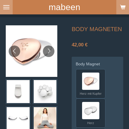
mabeen
Zum
Hauptinhalt
springen
BODY MAGNETEN
42,00 €
Body Magnet
Herz mit Kupfer
Herz