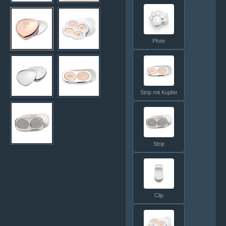
Pfote
Strip mit Kupfer
Strip
Clip