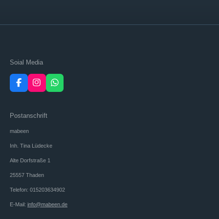
Soial Media
F
I
W
a
n
h
c
s
a
e
t
t
Postanschrift
b
a
s
o
g
A
mabeen
o
r
p
k
a
p
Inh. Tina Lüdecke
m
Alte Dorfstraße 1
25557 Thaden
Telefon: 015203634902
E-Mail:
info@mabeen.de