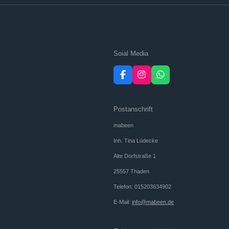
Soial Media
F
I
W
a
n
h
c
s
a
e
t
t
Postanschrift
b
a
s
o
g
A
mabeen
o
r
p
k
a
p
Inh. Tina Lüdecke
m
Alte Dorfstraße 1
25557 Thaden
Telefon: 015203634902
E-Mail:
info@mabeen.de