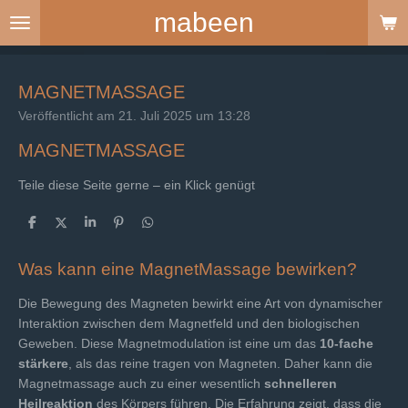
mabeen
Zum
Hauptinhalt
springen
MAGNETMASSAGE
Veröffentlicht am 21. Juli 2025 um 13:28
MAGNETMASSAGE
Teile diese Seite gerne – ein Klick genügt
T
T
T
P
T
e
e
e
i
e
i
i
i
n
i
l
l
l
i
l
Was kann eine MagnetMassage bewirken?
e
e
e
t
e
n
n
n
n
Die Bewegung des Magneten bewirkt eine Art von dynamischer
Interaktion zwischen dem Magnetfeld und den biologischen
Geweben. Diese Magnetmodulation ist eine um das
10-fache
stärkere
, als das reine tragen von Magneten. Daher kann die
Magnetmassage auch zu einer wesentlich
schnelleren
Heilreaktion
des Körpers führen. Die Erfahrung zeigt, dass die