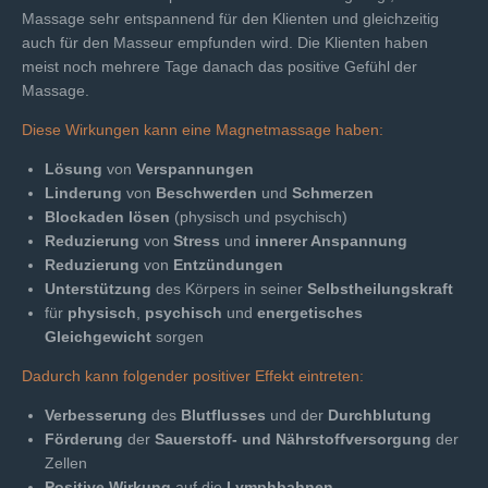
Massage sehr entspannend für den Klienten und gleichzeitig
auch für den Masseur empfunden wird. Die Klienten haben
meist noch mehrere Tage danach das positive Gefühl der
Massage.
Diese Wirkungen kann eine Magnetmassage haben:
Lösung
von
Verspannungen
Linderung
von
Beschwerden
und
Schmerzen
Blockaden lösen
(physisch und psychisch)
Reduzierung
von
Stress
und
innerer Anspannung
Reduzierung
von
Entzündungen
Unterstützung
des Körpers in seiner
Selbstheilungskraft
für
physisch
,
psychisch
und
energetisches
Gleichgewicht
sorgen
Dadurch kann folgender positiver Effekt eintreten:
Verbesserung
des
Blutflusses
und der
Durchblutung
Förderung
der
Sauerstoff- und Nährstoffversorgung
der
Zellen
Positive Wirkung
auf die
Lymphbahnen