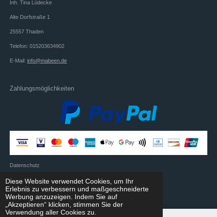
Inh. Tina Lüdecke
m
Alte Dorfstraße 1
25557 Thaden
Telefon: 015203634902
E-Mail:
info@mabeen.de
Zahlungsmöglichkeiten
Datenschutz
© 2021 - 2026 mabeen
Diese Website verwendet Cookies, um Ihr
Erlebnis zu verbessern und maßgeschneiderte
Mit Unterstützung von
Webador
Werbung anzuzeigen. Indem Sie auf
„Akzeptieren“ klicken, stimmen Sie der
Verwendung aller Cookies zu.